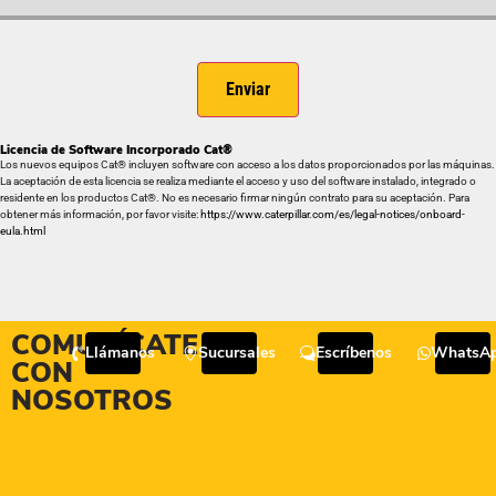
Enviar
Licencia de Software Incorporado Cat®
Los nuevos equipos Cat® incluyen software con acceso a los datos proporcionados por las máquinas.
La aceptación de esta licencia se realiza mediante el acceso y uso del software instalado, integrado o
residente en los productos Cat®. No es necesario firmar ningún contrato para su aceptación. Para
obtener más información, por favor visite:
https://www.caterpillar.com/es/legal-notices/onboard-
eula.html
COMUNÍCATE
Llámanos
Sucursales
Escríbenos
WhatsA
CON
NOSOTROS