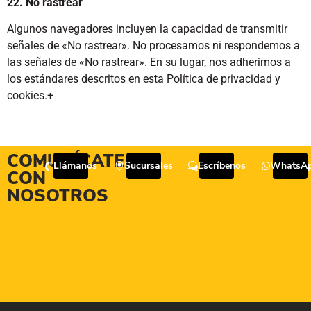
22. No rastrear
Algunos navegadores incluyen la capacidad de transmitir
señales de «No rastrear». No procesamos ni respondemos a
las señales de «No rastrear». En su lugar, nos adherimos a
los estándares descritos en esta Política de privacidad y
cookies.+
COMUNÍCATE
Llámanos
Sucursales
Escríbenos
WhatsA
CON
NOSOTROS