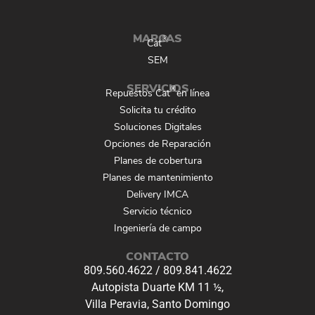
MARCAS
®
Cat
SEM
SERVICIOS
®
Repuestos Cat
en línea
Solicita tu crédito
Soluciones Digitales
Opciones de Reparación
Planes de cobertura
Planes de mantenimiento
Delivery IMCA
Servicio técnico
Ingeniería de campo
CONTACTO
809.560.4622
/
809.841.4622
Autopista Duarte KM 11 ½,
Villa Peravia, Santo Domingo