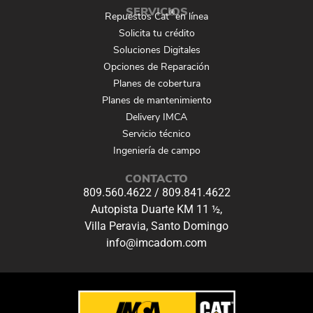
SERVICIOS
®
Repuestos Cat
en línea
Solicita tu crédito
Soluciones Digitales
Opciones de Reparación
Planes de cobertura
Planes de mantenimiento
Delivery IMCA
Servicio técnico
Ingeniería de campo
CONTACTO
809.560.4622
/
809.841.4622
Autopista Duarte KM 11 ½,
Villa Peravia, Santo Domingo
info@imcadom.com