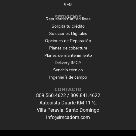
SEM
SERVICIOS
®
Repuestos Cat
en línea
Solicita tu crédito
Soluciones Digitales
Opciones de Reparación
Planes de cobertura
Planes de mantenimiento
Delivery IMCA
Servicio técnico
Ingeniería de campo
CONTACTO
809.560.4622
/
809.841.4622
Autopista Duarte KM 11 ½,
Villa Peravia, Santo Domingo
info@imcadom.com