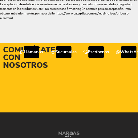
La aceptación de esta licencia se realiza mediante el acceso y uso del software instalado, integrado o
residente en los productos Cat®. No es necesario firmar ningún contrato para su aceptación. Para
obtener más información, por favor visite:
https://www.caterpillar.com/es/legal-notices/onboard-
eula.html
COMUNÍCATE
Llámanos
Sucursales
Escríbenos
WhatsA
CON
NOSOTROS
MARCAS
®
Cat