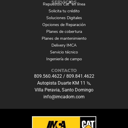
SERVICIOS
®
Repuestos Cat
en línea
Solicita tu crédito
Soluciones Digitales
Opciones de Reparación
Planes de cobertura
Planes de mantenimiento
Delivery IMCA
Servicio técnico
Ingeniería de campo
CONTACTO
809.560.4622
/
809.841.4622
Autopista Duarte KM 11 ½,
Villa Peravia, Santo Domingo
info@imcadom.com